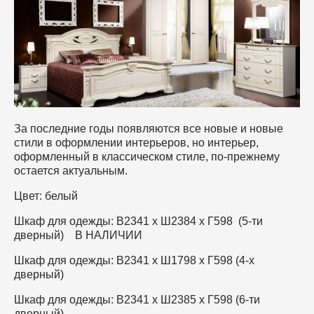
наматрасники и чехлы
Стулья из массива
Мебель из ротанга
Тумбы для обуви, вешалки
Кухонные углы
Офисные диваны
Стеллажи, книжные полки
Стулья для кафе и дома
Детские диваны
Журнальные столики
За последние годы появляются все новые и новые
стили в оформлении интерьеров, но интерьер,
Диванчики, банкетки, кресла
оформленный в классическом стиле, по-прежнему
остается актуальным.
Цвет: белый
Шкаф для одежды: В2341 х Ш2384 х Г598 (5-ти
дверный) В НАЛИЧИИ
Шкаф для одежды: В2341 х Ш1798 х Г598 (4-х
дверный)
Шкаф для одежды: В2341 х Ш2385 х Г598 (6-ти
дверный)