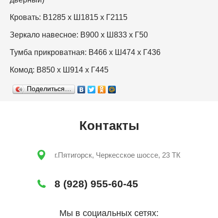
Кровать: В1285 х Ш1815 х Г2115
Зеркало навесное: В900 х Ш833 х Г50
Тумба прикроватная: В466 х Ш474 х Г436
Комод: В850 х Ш914 х Г445
Поделиться…
Контакты
г.Пятигорск, Черкесское шоссе, 23 ТК
8 (928) 955-60-45
Мы в социальных сетях: