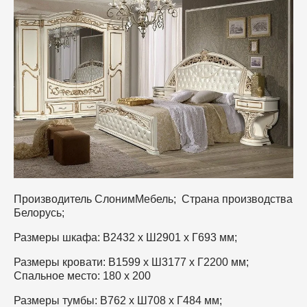
наматрасники и чехлы
Стулья из массива
Мебель из ротанга
Тумбы для обуви, вешалки
Кухонные углы
Офисные диваны
Стеллажи, книжные полки
Стулья для кафе и дома
Детские диваны
Журнальные столики
Диванчики, банкетки, кресла
Производитель СлонимМебель; Страна производства
Белорусь;
Размеры шкафа: В2432 х Ш2901 х Г693 мм;
Размеры кровати: В1599 х Ш3177 х Г2200 мм;
Спальное место: 180 х 200
Размеры тумбы: В762 х Ш708 х Г484 мм;